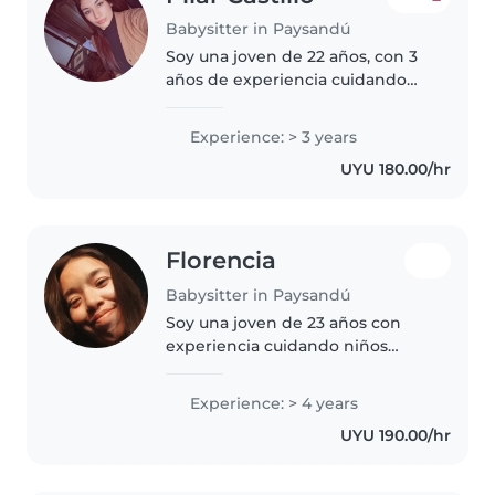
Babysitter in Paysandú
Soy una joven de 22 años, con 3
años de experiencia cuidando
niños, principalmente bebés,
niños pequeños y preescolares.
Experience: > 3 years
Además de mi experiencia
UYU 180.00/hr
práctica, actualmente estoy
estudiando..
Florencia
Babysitter in Paysandú
Soy una joven de 23 años con
experiencia cuidando niños
pequeños y en edad de inicial.
Aunque aún estoy estudiando mi
Experience: > 4 years
último año de MPI. Cuento con
UYU 190.00/hr
habilidades como leer cuentos,
hacer..