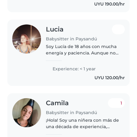
UYU 190.00/hr
y vivo en Paysandú en una
residencia...
Lucia
Babysitter in Paysandú
Soy Lucía de 18 años con mucha
energía y paciencia. Aunque no
tengo experiencia previa, me
encanta trabajar con niños, estoy
Experience: < 1 year
estudiando para maestra de
UYU 120.00/hr
primera infancia (MPI) en el..
Camila
1
Babysitter in Paysandú
¡Hola! Soy una niñera con más de
una década de experiencia,
trabajando con niños de todas