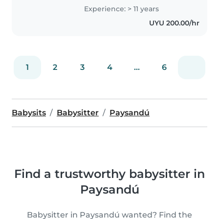
las edades. Como madre,
Experience: > 11 years
entiendo la importancia de un
UYU 200.00/hr
cuidado amoroso y atento. Me
encanta..
1
2
3
4
...
6
Babysits
Babysitter
Paysandú
Find a trustworthy babysitter in
Paysandú
Babysitter in Paysandú wanted? Find the