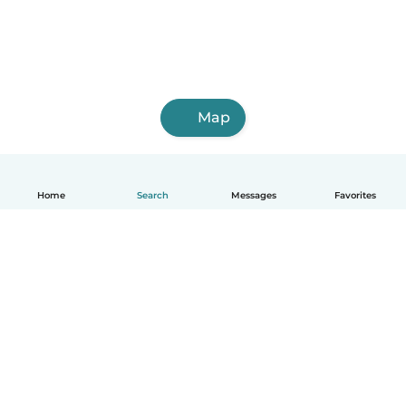
Map
Home
Search
Messages
Favorites
English
How it works
Help
Terms & Privacy
Pricing
Company details
Babysits for Work