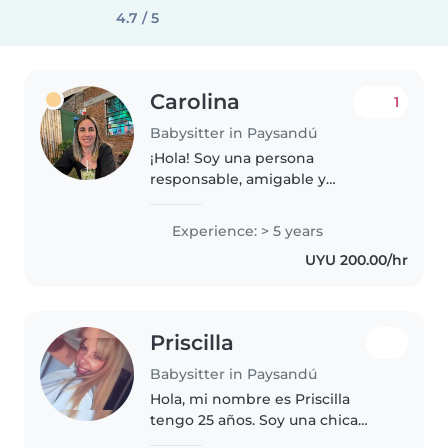
4.7 / 5
Carolina
1
Babysitter in Paysandú
¡Hola! Soy una persona
responsable, amigable y
bondadosa, con 5 años de
experiencia cuidando niños de
Experience: > 5 years
todas las edades, incluyendo
UYU 200.00/hr
bebés, preescolares, niños en
edad escolar y niños..
Priscilla
Babysitter in Paysandú
Hola, mi nombre es Priscilla
tengo 25 años. Soy una chica
muy atenta, divertida y