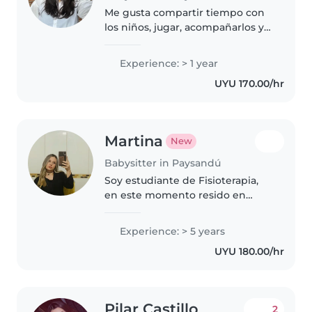
Me gusta compartir tiempo con
los niños, jugar, acompañarlos y
ayudarlos a aprender mientras se
divierten. Soy una persona
Experience: > 1 year
responsable, paciente, creativa y
UYU 170.00/hr
de confianza, comprometida..
Martina
New
Babysitter in Paysandú
Soy estudiante de Fisioterapia,
en este momento resido en
Paysandú. Tengo bastante trato
con los niños, desde bastante ya
Experience: > 5 years
que tengo 5 niños en mi familia
UYU 180.00/hr
los cuales he cuidado siempre,..
Pilar Castillo
2