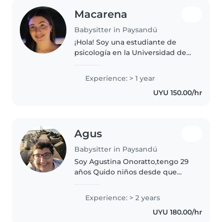
Macarena
Babysitter in Paysandú
¡Hola! Soy una estudiante de
psicología en la Universidad de
la República, con 1 año de
experiencia en el cuidado de
Experience: > 1 year
niños. Me encanta trabajar con
UYU 150.00/hr
niños en edad preescolar y
escolar,..
Agus
Babysitter in Paysandú
Soy Agustina Onoratto,tengo 29
años Quido niños desde que
tengo 18 años pero antes he
cuidado a mi vecina y mi
Experience: > 2 years
hermanita. Fui niñera en estados
UYU 180.00/hr
unidos cuidando a 3 niños por