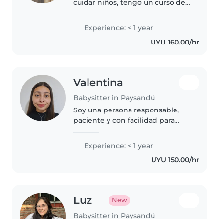
cuidar niños, tengo un curso de
Auxiliar materno infantil y estoy
por hacer otro curso de Maestra
Experience: < 1 year
de primera infancia. Me encanta
UYU 160.00/hr
jugar con ellos brindar..
Valentina
Babysitter in Paysandú
Soy una persona responsable,
paciente y con facilidad para
relacionarme con niños. Busco
mi primer empleo como niñera
Experience: < 1 year
para adquirir experiencia,
UYU 150.00/hr
ofreciendo cuidados, atención y
apoyo..
Luz
New
Babysitter in Paysandú