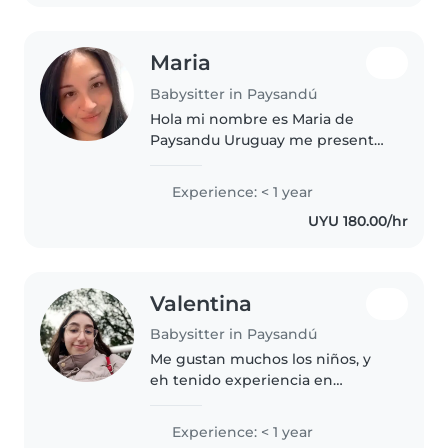
los dos..
Maria
Babysitter in Paysandú
Hola mi nombre es Maria de
Paysandu Uruguay me presento
y considero como una persona
amable comprensiva tolerante
Experience: < 1 year
cariñosa tranquila ..tengo
UYU 180.00/hr
experiencia con niños de
diferentes edades..me..
Valentina
Babysitter in Paysandú
Me gustan muchos los niños, y
eh tenido experiencia en
cuidarlos. estoy estudiando
primer año de maestra de
Experience: < 1 year
primeria infancia. tengo 20 años