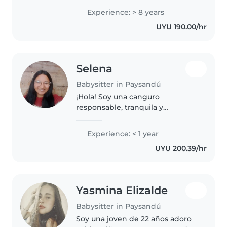
responsable en mi trabajo.
Experience: > 8 years
Cuento con experiencia y
UYU 190.00/hr
disponibilidad horaria.
Selena
Babysitter in Paysandú
¡Hola! Soy una canguro
responsable, tranquila y
paciente, con experiencia en el
cuidado de niños en edad
Experience: < 1 year
preescolar. Me encanta dibujar,
UYU 200.39/hr
leer cuentos, hacer
manualidades y jugar con..
Yasmina Elizalde
Babysitter in Paysandú
Soy una joven de 22 años adoro