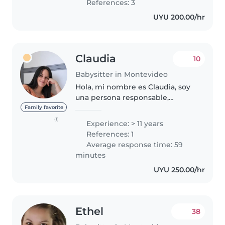
References: 3
puntual. Me gusta acompañar a
UYU 200.00/hr
los..
Claudia
10
Babysitter in Montevideo
Hola, mi nombre es Claudia, soy
una persona responsable,
cariñosa y atenta, con
Family favorite
experiencia en el cuidado de
(1)
Experience: > 11 years
niños de distintas edades. Me
References: 1
caracterizo por crear un
Average response time: 59
ambiente seguro,..
minutes
UYU 250.00/hr
Ethel
38