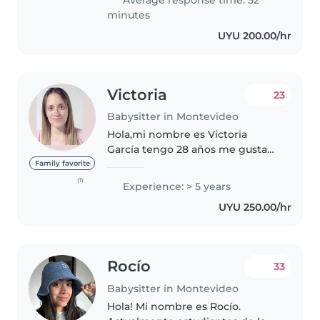
responsabilidad,..
minutes
UYU 200.00/hr
Victoria
23
Babysitter in Montevideo
Hola,mi nombre es Victoria
García tengo 28 años me gusta
mucho el mundo fantástico de
Family favorite
los niños escucharlos,ayudarlos,
(1)
Experience: > 5 years
jugar, y sobre todo cuidarlos,
UYU 250.00/hr
también hago tareas del hogar..
Rocío
33
Babysitter in Montevideo
Hola! Mi nombre es Rocío.