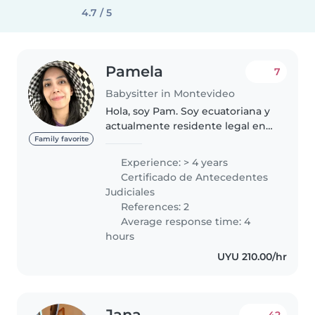
4.7 / 5
Pamela
7
Babysitter in Montevideo
Hola, soy Pam. Soy ecuatoriana y
actualmente residente legal en
Uruguay. Me considero una
Family favorite
persona responsable, paciente y
Experience: > 4 years
creativa. Disfruto trabajar con
Certificado de Antecedentes
niños y crear un ambiente..
Judiciales
References: 2
Average response time: 4
hours
UYU 210.00/hr
Jana
42