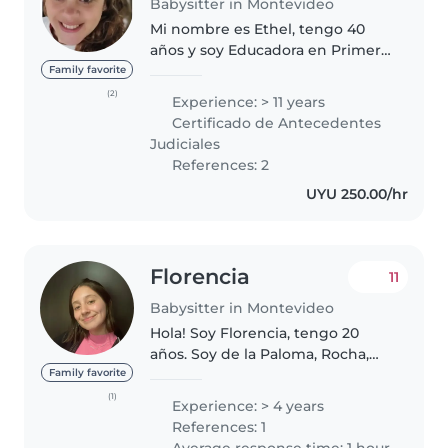
Babysitter in Montevideo
Mi nombre es Ethel, tengo 40
años y soy Educadora en Primera
Infancia, formada en CENFORES
Family favorite
con aval de INAU y MEC. Cuento
(2)
Experience: > 11 years
con experiencia en el cuidado
Certificado de Antecedentes
integral de niñas y niños,
Judiciales
acompañando..
References: 2
UYU 250.00/hr
Florencia
11
Babysitter in Montevideo
Hola! Soy Florencia, tengo 20
años. Soy de la Paloma, Rocha,
en 2024 me vine a Montevideo a
Family favorite
estudiar Psicología. Cuento con
(1)
Experience: > 4 years
cuatro años de experiencia de
References: 1
diversas edades. Arranqué..
Average response time: 1 hour