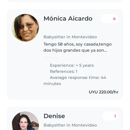
Mónica Aicardo
4
Babysitter in Montevideo
Tengo 58 años, soy casada,tengo
dos hijos grandes que ya son
independientes. Hasta
noviembre del año pasado
Experience: > 5 years
estuve cuidando una nena tres
References: 1
veces por semana. Me gustan
Average response time: 44
mucho los niños,trabajé..
minutes
UYU 220.00/hr
Denise
1
Babysitter in Montevideo