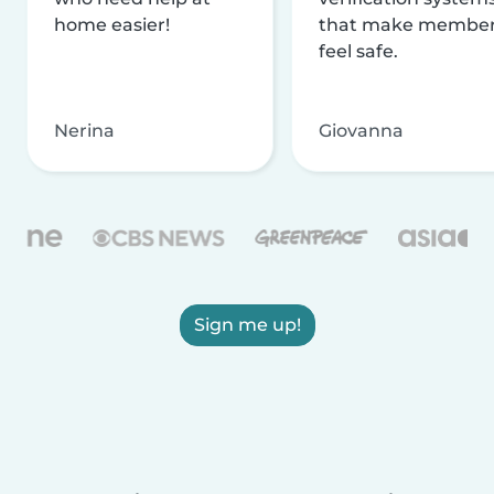
home easier!
that make membe
feel safe.
Nerina
Giovanna
Sign me up!