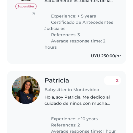
Actualmente estudiantes de la
carrera maestra en primera
Supersitter
infancia. Soy creativa, dinamica y
(2)
Experience: > 5 years
me encantan los niños. Me gusta
Certificado de Antecedentes
organizar tareas con ellos para..
Judiciales
References: 3
Average response time: 2
hours
UYU 250.00/hr
Patricia
2
Babysitter in Montevideo
Hola, soy Patricia. Me dedico al
cuidado de niños con mucha
responsabilidad, paciencia y
cariño. Me gusta crear un
Experience: > 10 years
ambiente seguro, divertido y
References: 2
tranquilo para cada niño,
Average response time: 1 hour