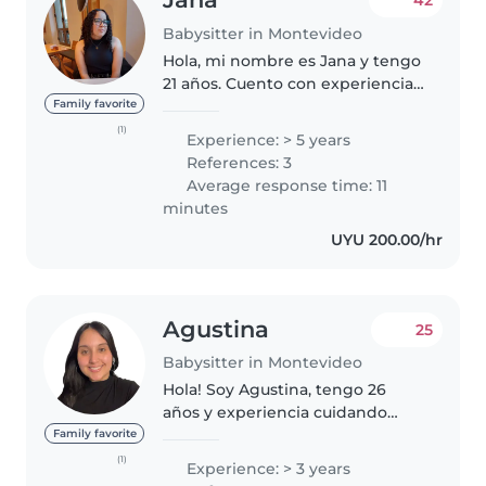
Babysitter in Montevideo
Hola, mi nombre es Jana y tengo
21 años. Cuento con experiencia
en cuidado de niños desde hace
Family favorite
6 años. Soy bastante activa,
(1)
Experience: > 5 years
divertida y cariñosa, puedo hacer
References: 3
tareas de la casa y deberes...
Average response time: 11
minutes
UYU 200.00/hr
Agustina
25
Babysitter in Montevideo
Hola! Soy Agustina, tengo 26
años y experiencia cuidando
bebes y niños en edad escolar.
Family favorite
Me considero una persona
(1)
Experience: > 3 years
responsable, paciente, cariñosa y