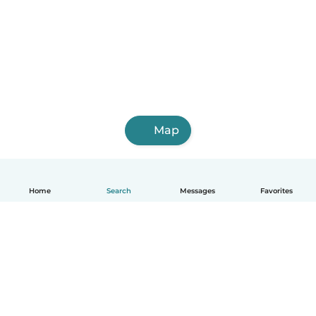
Map
Home
Search
Messages
Favorites
English
How it works
Help
Terms & Privacy
Pricing