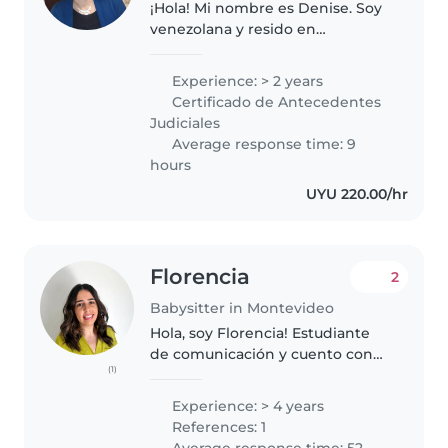
¡Hola! Mi nombre es Denise. Soy
venezolana y resido en
Montevideo desde marzo de
2022. Me considero una persona
Experience: > 2 years
responsable, paciente, cariñosa y
Certificado de Antecedentes
comprometida con el bienestar
Judiciales
de los..
Average response time: 9
hours
UYU 220.00/hr
Florencia
2
Babysitter in Montevideo
Hola, soy Florencia! Estudiante
de comunicación y cuento con
(1)
más de 4 años de experiencia
cuidando desde bebés hasta
Experience: > 4 years
niños en edad escolar. Mi
References: 1
enfoque se basa en la
Average response time: 52