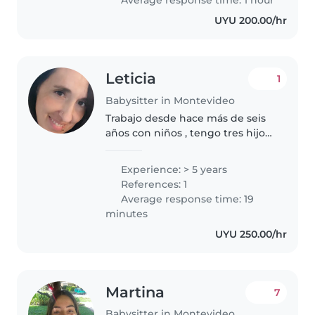
UYU 200.00/hr
Leticia
1
Babysitter in Montevideo
Trabajo desde hace más de seis
años con niños , tengo tres hijos.
Tengo re linda conexión con los
peques. Pueden preguntar lo
Experience: > 5 years
que deseen , estaré disponible.
References: 1
Me encantan las mascotas..
Average response time: 19
minutes
UYU 250.00/hr
Martina
7
Babysitter in Montevideo