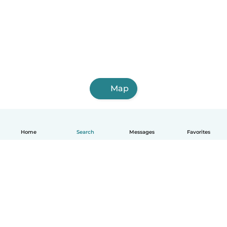
Map
Home
Search
Messages
Favorites
English
How it works
Help
Terms & Privacy
Pricing