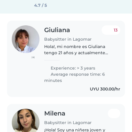
4.7 / 5
Giuliana
13
Babysitter in Lagomar
Hola!, mi nombre es Giuliana
tengo 21 años y actualmente
(4)
trabajo con una niña de 4 años y
estoy buscando un ingreso extra.
Experience: > 3 years
Estudio Gastronomía Profesional
Average response time: 6
en ITHU y tengo experiencia..
minutes
UYU 300.00/hr
Milena
Babysitter in Lagomar
¡Hola! Soy una niñera joven y