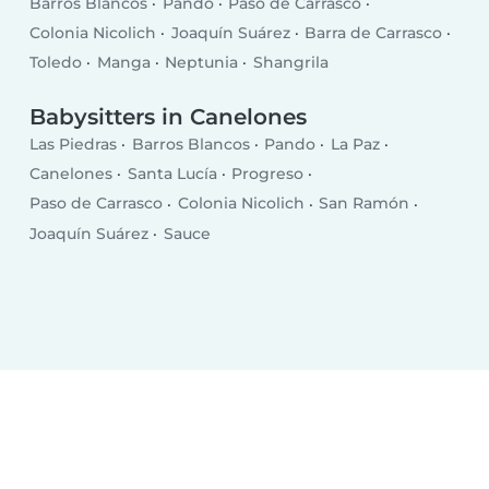
Barros Blancos
Pando
Paso de Carrasco
Colonia Nicolich
Joaquín Suárez
Barra de Carrasco
Toledo
Manga
Neptunia
Shangrila
Babysitters in Canelones
Las Piedras
Barros Blancos
Pando
La Paz
Canelones
Santa Lucía
Progreso
Paso de Carrasco
Colonia Nicolich
San Ramón
Joaquín Suárez
Sauce