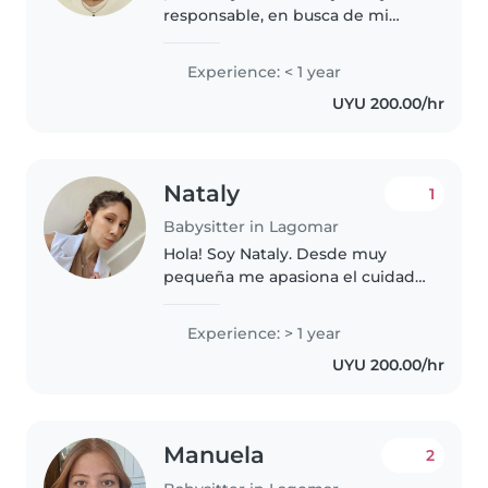
responsable, en busca de mi
primera experiencia trabajando
con niños ajenos a mi familia ya
Experience: < 1 year
que tengo 2 sobrinos a los cuales
UYU 200.00/hr
por varios años los he cuidado...
Nataly
1
Babysitter in Lagomar
Hola! Soy Nataly. Desde muy
pequeña me apasiona el cuidado
de bebés y niños. Mi experiencia
comenzó en casa, cuidando a mi
Experience: > 1 year
hermanito y a mi ahijada desde
UYU 200.00/hr
que eran bebés, y fui voluntaria..
Manuela
2