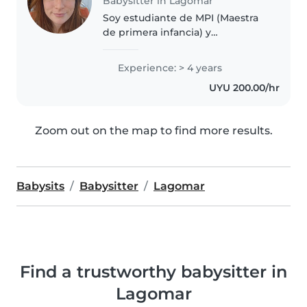
Babysitter in Lagomar
Soy estudiante de MPI (Maestra
de primera infancia) y
actualmente estoy cursando mi
tercer año de carrera. Me
Experience: > 4 years
apasionan los niños y el poder
UYU 200.00/hr
favorecer de manera positiva y
divertida..
Zoom out on the map to find more results.
Babysits
Babysitter
Lagomar
Find a trustworthy babysitter in
Lagomar