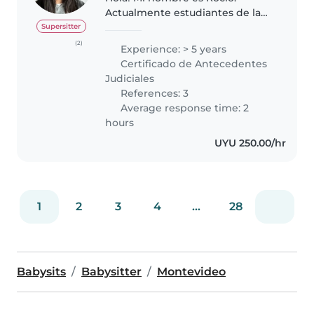
Actualmente estudiantes de la
carrera maestra en primera
Supersitter
infancia. Soy creativa, dinamica y
(2)
Experience: > 5 years
me encantan los niños. Me gusta
Certificado de Antecedentes
organizar tareas con ellos para..
Judiciales
References: 3
Average response time: 2
hours
UYU 250.00/hr
1
2
3
4
...
28
Babysits
Babysitter
Montevideo