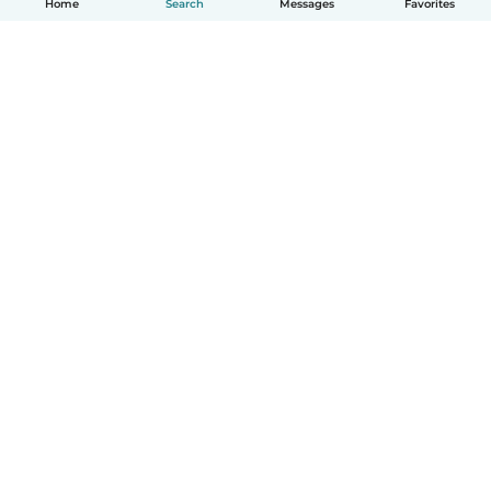
Home
Search
Messages
Favorites
English
How it works
Help
Terms & Privacy
Pricing
Company details
Babysits for Work
Community standards
© Babysits B.V.