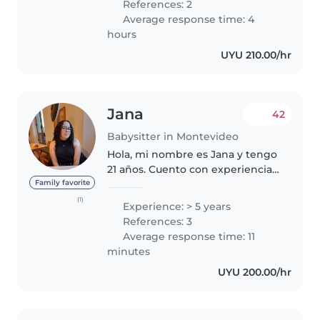
References: 2
Average response time: 4
hours
UYU 210.00/hr
Jana
42
Babysitter in Montevideo
Hola, mi nombre es Jana y tengo
21 años. Cuento con experiencia
en cuidado de niños desde hace
Family favorite
6 años. Soy bastante activa,
(1)
Experience: > 5 years
divertida y cariñosa, puedo hacer
References: 3
tareas de la casa y deberes...
Average response time: 11
minutes
UYU 200.00/hr