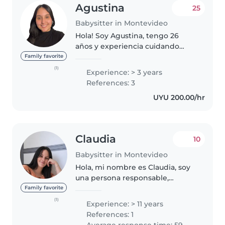
Agustina
25
Babysitter in Montevideo
Hola! Soy Agustina, tengo 26
años y experiencia cuidando
bebes y niños en edad escolar.
Family favorite
Me considero una persona
(1)
Experience: > 3 years
responsable, paciente, cariñosa y
References: 3
puntual. Me gusta acompañar a
UYU 200.00/hr
los..
Claudia
10
Babysitter in Montevideo
Hola, mi nombre es Claudia, soy
una persona responsable,
cariñosa y atenta, con
Family favorite
experiencia en el cuidado de
(1)
Experience: > 11 years
niños de distintas edades. Me
References: 1
caracterizo por crear un