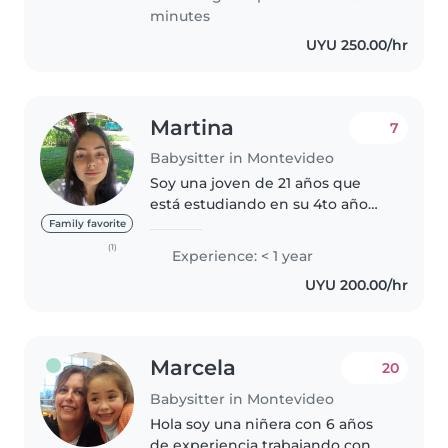
minutes
UYU 250.00/hr
Martina
7
Babysitter in Montevideo
Soy una joven de 21 años que
está estudiando en su 4to año
Ingeniería de Alimentos y que
Family favorite
está buscando trabajo como
(1)
Experience: < 1 year
niñera. Estoy llena de energía y
UYU 200.00/hr
paciencia para cuidar a niños de..
Marcela
20
Babysitter in Montevideo
Hola soy una niñera con 6 años
de experiencia trabajando con