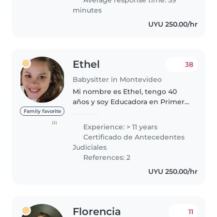
Average response time: 59
ambiente seguro,..
minutes
UYU 250.00/hr
Ethel
38
Babysitter in Montevideo
Mi nombre es Ethel, tengo 40
años y soy Educadora en Primera
Infancia, formada en CENFORES
Family favorite
con aval de INAU y MEC. Cuento
(2)
Experience: > 11 years
con experiencia en el cuidado
Certificado de Antecedentes
integral de niñas y niños,
Judiciales
acompañando..
References: 2
UYU 250.00/hr
Florencia
11