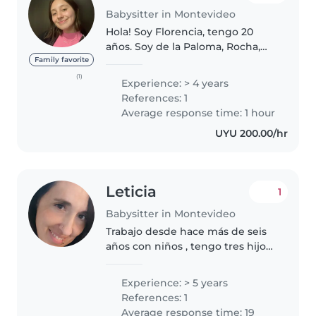
Babysitter in Montevideo
Hola! Soy Florencia, tengo 20
años. Soy de la Paloma, Rocha,
en 2024 me vine a Montevideo a
Family favorite
estudiar Psicología. Cuento con
(1)
Experience: > 4 years
cuatro años de experiencia de
References: 1
diversas edades. Arranqué..
Average response time: 1 hour
UYU 200.00/hr
Leticia
1
Babysitter in Montevideo
Trabajo desde hace más de seis
años con niños , tengo tres hijos.
Tengo re linda conexión con los
peques. Pueden preguntar lo
Experience: > 5 years
que deseen , estaré disponible.
References: 1
Me encantan las mascotas..
Average response time: 19