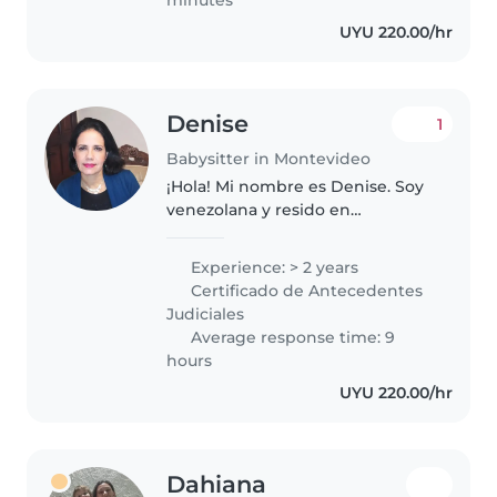
UYU 220.00/hr
Denise
1
Babysitter in Montevideo
¡Hola! Mi nombre es Denise. Soy
venezolana y resido en
Montevideo desde marzo de
2022. Me considero una persona
Experience: > 2 years
responsable, paciente, cariñosa y
Certificado de Antecedentes
comprometida con el bienestar
Judiciales
de los..
Average response time: 9
hours
UYU 220.00/hr
Dahiana