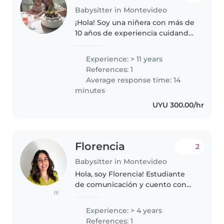
Babysitter in Montevideo
¡Hola! Soy una niñera con más de
10 años de experiencia cuidando
bebés, niños pequeños y niños
en edad trabajé 13 años en el
Experience: > 11 years
colegio armenio Nubarian. Soy
References: 1
madre, tengo certificado..
Average response time: 14
minutes
UYU 300.00/hr
Florencia
2
Babysitter in Montevideo
Hola, soy Florencia! Estudiante
de comunicación y cuento con
(1)
más de 4 años de experiencia
cuidando desde bebés hasta
Experience: > 4 years
niños en edad escolar. Mi
References: 1