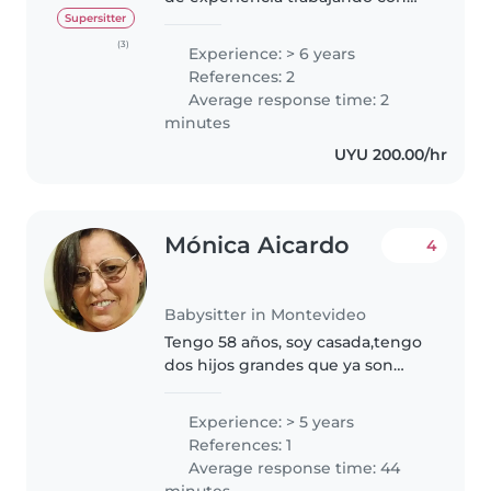
niños en edad preescolar y
Supersitter
escolar y bebes. Tengo 51 años
(3)
Experience: > 6 years
Soy responsable, paciente y
References: 2
amigable. He completado la
Average response time: 2
educación..
minutes
UYU 200.00/hr
Mónica Aicardo
4
Babysitter in Montevideo
Tengo 58 años, soy casada,tengo
dos hijos grandes que ya son
independientes. Hasta
noviembre del año pasado
Experience: > 5 years
estuve cuidando una nena tres
References: 1
veces por semana. Me gustan
Average response time: 44
mucho los niños,trabajé..
minutes