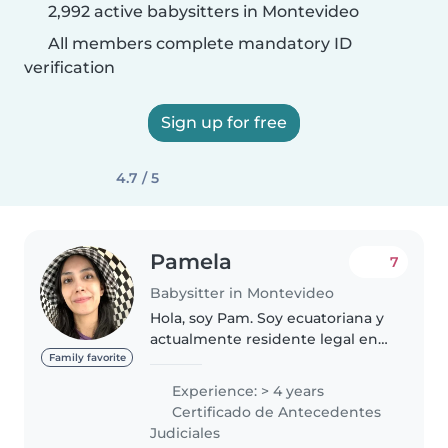
2,992 active babysitters in Montevideo
All members complete mandatory ID
verification
Sign up for free
4.7 / 5
Pamela
7
Babysitter in Montevideo
Hola, soy Pam. Soy ecuatoriana y
actualmente residente legal en
Uruguay. Me considero una
Family favorite
persona responsable, paciente y
Experience: > 4 years
creativa. Disfruto trabajar con
Certificado de Antecedentes
niños y crear un ambiente..
Judiciales