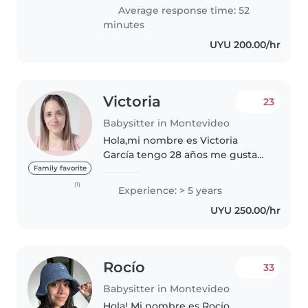
enfoque se basa en la
Average response time: 52
responsabilidad,..
minutes
UYU 200.00/hr
Victoria
23
Babysitter in Montevideo
Hola,mi nombre es Victoria
García tengo 28 años me gusta
mucho el mundo fantástico de
Family favorite
los niños escucharlos,ayudarlos,
(1)
Experience: > 5 years
jugar, y sobre todo cuidarlos,
UYU 250.00/hr
también hago tareas del hogar..
Rocío
33
Babysitter in Montevideo
Hola! Mi nombre es Rocío.