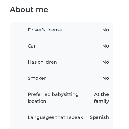
About me
Driver's license
No
Car
No
Has children
No
Smoker
No
Preferred babysitting
At the
location
family
Languages that I speak
Spanish