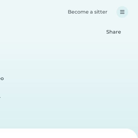
Become a sitter
Share
eo
r