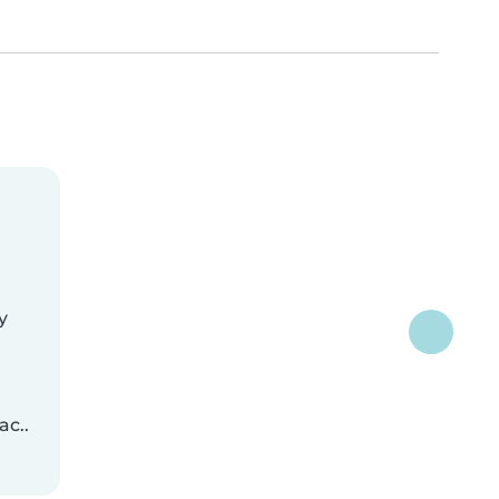
y
ac..