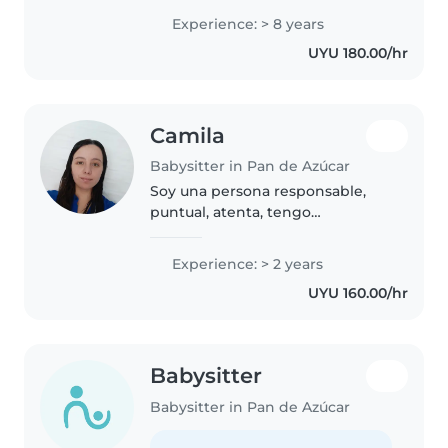
relacionado, tengo experiencia
Experience: > 8 years
con TDAH y TEA. Doy mucho
UYU 180.00/hr
amor y además tengo un nene
de 3 años
Camila
Babysitter in Pan de Azúcar
Soy una persona responsable,
puntual, atenta, tengo
experiencia como niñera, cuide
por mucho tiempo a 3 niños,
Experience: > 2 years
tenían 2, 6 y 7 años, también
UYU 160.00/hr
tengo experiencia cuidando
bebés de la..
Babysitter
Babysitter in Pan de Azúcar