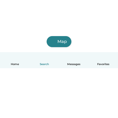
Map
Home
Search
Messages
Favorites
English
How it works
Help
Terms & Privacy
Pricing