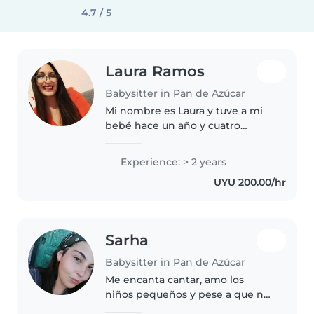
4.7 / 5
Laura Ramos
Babysitter in Pan de Azúcar
Mi nombre es Laura y tuve a mi
bebé hace un año y cuatro
meses y quería trabajar desde la
comodidad de mi hogar,
Experience: > 2 years
cuidando niños. Soy muy
UYU 200.00/hr
responsable, atenta y de
confianza. Me encantan..
Sarha
Babysitter in Pan de Azúcar
Me encanta cantar, amo los
niños pequeños y pese a que no
tengo ningún estudio