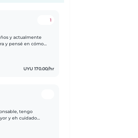
1
 años y actualmente
ra y pensé en cómo
realmente me guste.
UYU 170.00/hr
ponsable, tengo
yor y eh cuidado
 empática, apasionada