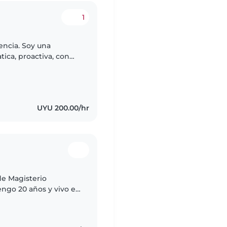
1
encia. Soy una
ica, proactiva, con
os. Tengo aptitudes
UYU 200.00/hr
de Magisterio
engo 20 años y vivo en
do de niños y