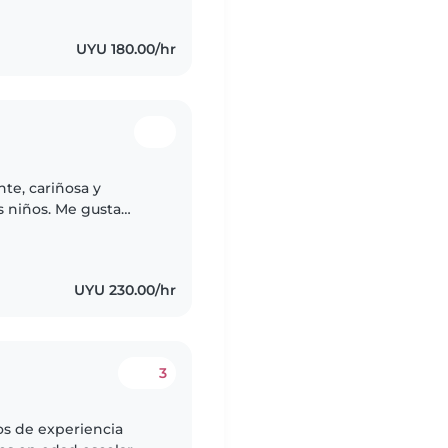
UYU 180.00/hr
te, cariñosa y
 niños. Me gusta
o y divertido,
.
UYU 230.00/hr
3
os de experiencia