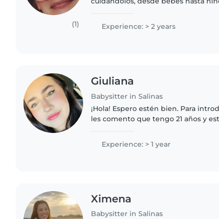
cuidándolos, desde bebés hasta niñ
Soy una persona responsable, pacien
habilidades en dibujo,..
(1)
Experience: > 2 years
Giuliana
Babysitter in Salinas
¡Hola! Espero estén bien. Para introducirme brevemente
les comento que tengo 21 años y es
tercer año en la carrera de Derecho. Tengo experienci
con infantes debido..
Experience: > 1 year
Ximena
Babysitter in Salinas