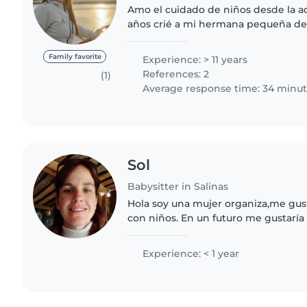
Amo el cuidado de niños desde la a
años crié a mi hermana pequeña des
mamá con 22 años y poco tiempo 
el cuidado de niños...
Family favorite
Experience: > 11 years
References: 2
(1)
Average response time: 34 minu
Sol
Babysitter in Salinas
Hola soy una mujer organiza,me gust
con niños. En un futuro me gustaría
primera infancia. Me concidero una
siempre me gusta hablar,la..
Experience: < 1 year