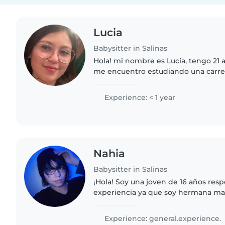
Lucia
Babysitter in Salinas
Hola! mi nombre es Lucía, tengo 21
me encuentro estudiando una carre
generar dinero extra con algo que 
Pensé en este trabajo..
Experience: < 1 year
Nahia
Babysitter in Salinas
¡Hola! Soy una joven de 16 años res
experiencia ya que soy hermana ma
niños y bebés antes, soy creativa y
por el cuidado de niños..
Experience: general.experience.