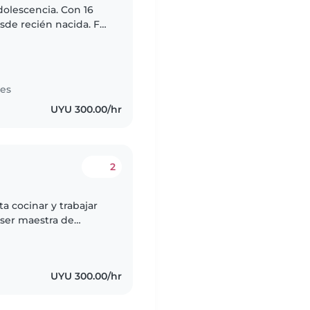
dolescencia. Con 16
de recién nacida. Fuí
después comencé con
tes
UYU 300.00/hr
2
a cocinar y trabajar
 ser maestra de
 persona paciente y
UYU 300.00/hr