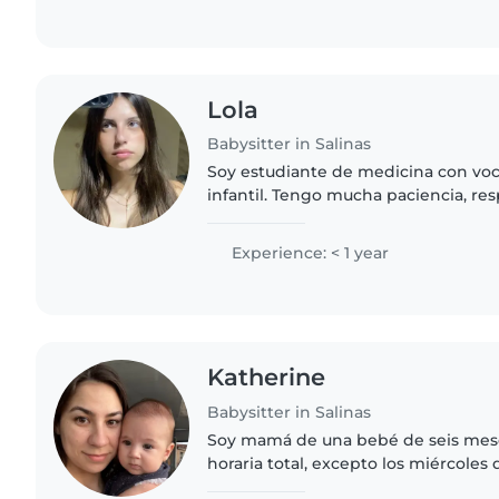
Lola
Babysitter in Salinas
Soy estudiante de medicina con voc
infantil. Tengo mucha paciencia, re
empatía. Disfruto acompañar a los n
actividades, ayudarlos a aprender..
Experience: < 1 year
Katherine
Babysitter in Salinas
Soy mamá de una bebé de seis meses. Disponibil
horaria total, excepto los miércoles d
en el que vamos al caif ( puede variar