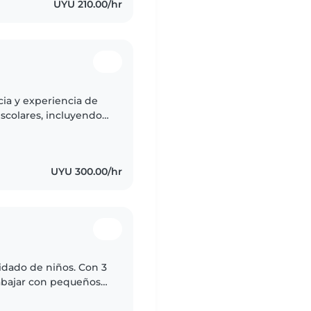
UYU 210.00/hr
ia y experiencia de
colares, incluyendo a
arrollo. Ofrezco
UYU 300.00/hr
idado de niños. Con 3
abajar con pequeños
. Me considero