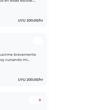
os en edad escolar.
te y creativa, con
UYU 200.00/hr
toy cursando mi
a
UYU 200.00/hr
8