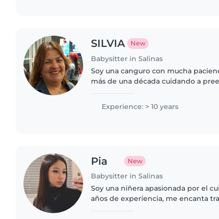
SILVIA
New
Babysitter in Salinas
Soy una canguro con mucha pacienc
más de una década cuidando a prees
niños con autismoy retraso en el des
manualidades, música..
Experience: > 10 years
Pia
New
Babysitter in Salinas
Soy una niñera apasionada por el cu
años de experiencia, me encanta tr
desde preescolares hasta escolares