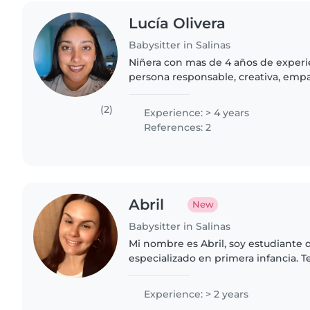
Lucía Olivera
Babysitter in Salinas
Niñera con mas de 4 años de experi
persona responsable, creativa, empat
mucha paciencia y amor por los niñ
específicas como de primeros..
(2)
Experience: > 4 years
References: 2
Abril
New
Babysitter in Salinas
Mi nombre es Abril, soy estudiante 
especializado en primera infancia. T
Salinas. Experiencia previa en cuida
conocimiento pedagocios..
Experience: > 2 years