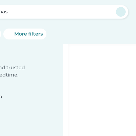
inas
More filters
ind trusted
bedtime.
n