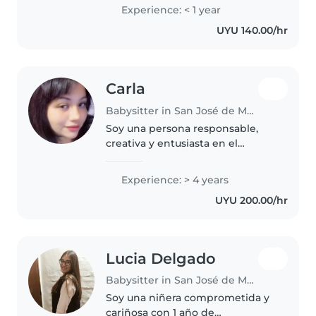
familia de maestras y
Experience: < 1 year
educadores. Me encantan los
UYU 140.00/hr
niños. Trabajé de animadora en
un club y..
Carla
Babysitter in San José de Mayo
Soy una persona responsable,
creativa y entusiasta en el
cuidado de niños. Con 4 años de
experiencia cuidando a niños en
Experience: > 4 years
edad preescolar y de guardería,
UYU 200.00/hr
me encanta involucrarme en..
Lucia Delgado
Babysitter in San José de Mayo
Soy una niñera comprometida y
cariñosa con 1 año de