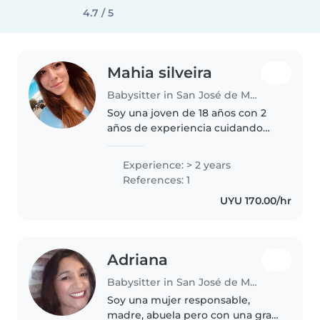
4.7 / 5
Mahia silveira
Babysitter in San José de Mayo
Soy una joven de 18 años con 2
años de experiencia cuidando
niños de todas las edades, desde
bebés hasta niños en edad
Experience: > 2 years
escolar. Hablo español e inglés
References: 1
con fluidez y tengo habilidades..
UYU 170.00/hr
Adriana
Babysitter in San José de Mayo
Soy una mujer responsable,
madre, abuela pero con una gran