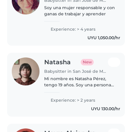
Babysitter in San José de Mayo
Soy una mujer responsable y con
ganas de trabajar y aprender
Experience: > 4 years
UYU 1,050.00/hr
Natasha
New
Babysitter in San José de Mayo
Mi nombre es Natasha Pérez,
tengo 19 años. Soy una persona
responsable, paciente y cariñosa.
Me gusta cuidar y acompañar a
Experience: > 2 years
los niños, brindarles atención y
UYU 130.00/hr
hacer que se sientan seguros..