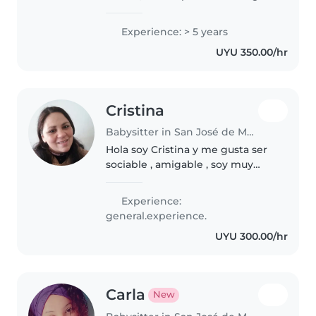
vocación,para hacer que la vida
sea muy bella con solo una
Experience: > 5 years
sonrisa.
UYU 350.00/hr
Cristina
Babysitter in San José de Mayo
Hola soy Cristina y me gusta ser
sociable , amigable , soy muy
simpática, tengo bastante
paciencia con niños , soy muy
Experience:
responsable , me gusta cumplir
general.experience.
con mi trabajo en tiempo y
UYU 300.00/hr
forma..
Carla
New