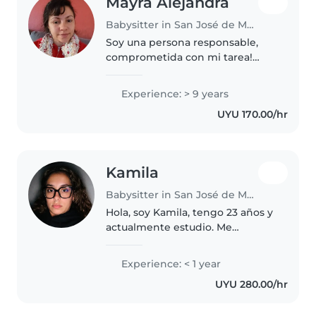
Mayra Alejandra
Babysitter in San José de Mayo
Soy una persona responsable,
comprometida con mi tarea!
Tengo experiencia comprobable.
Experience: > 9 years
UYU 170.00/hr
Kamila
Babysitter in San José de Mayo
Hola, soy Kamila, tengo 23 años y
actualmente estudio. Me
considero una persona
responsable, paciente y cariñosa
Experience: < 1 year
con los niños. Disfruto
UYU 280.00/hr
acompañarlos en sus actividades,
jugar, ayudar..