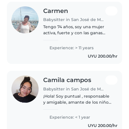
Carmen
Babysitter in San José de Mayo
Tengo 74 años, soy una mujer
activa, fuerte y con las ganas
intactas. No tengo problemas de
salud y me muevo sin dificultad.
Experience: > 11 years
Vivo en Playa Pascual, pero
UYU 200.00/hr
puedo ir a donde se me
necesite...
Camila campos
Babysitter in San José de Mayo
¡Hola! Soy puntual , responsable
y amigable, amante de los niños.
Aunque soy nueva en el cuidado
infantil, tengo experiencia con
Experience: < 1 year
niños en edad preescolar y
UYU 200.00/hr
escolar. Me encanta dibujar,..