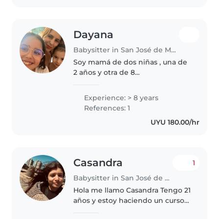
Dayana
Babysitter in San José de Mayo
Soy mamá de dos niñas , una de
2 años y otra de 8
Recientemente estoy
emprendiendo como decoradora
Experience: > 8 years
Me gusta trabajar con niños y soy
References: 1
responsable y necesito este
UYU 180.00/hr
empleo para poder seguir..
Casandra
1
Babysitter in San José de Mayo
Hola me llamo Casandra Tengo 21
años y estoy haciendo un curso
de tisaneria. Vengo de una