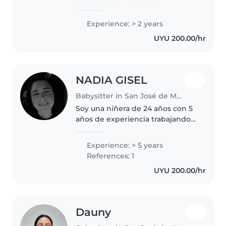
experiencia trabajando con
bebés, niños pequeños y
Experience: > 2 years
preescolares. Disfruto mucho de
UYU 200.00/hr
actividades creativas como
dibujar y hacer manualidades,..
NADIA GISEL
Babysitter in San José de Mayo
Soy una niñera de 24 años con 5
años de experiencia trabajando
con niños de entre 1 y 10 años.
Soy paciente, responsable y
Experience: > 5 years
creativa, y disfruto de actividades
References: 1
como leer cuentos, hacer..
UYU 200.00/hr
Dauny