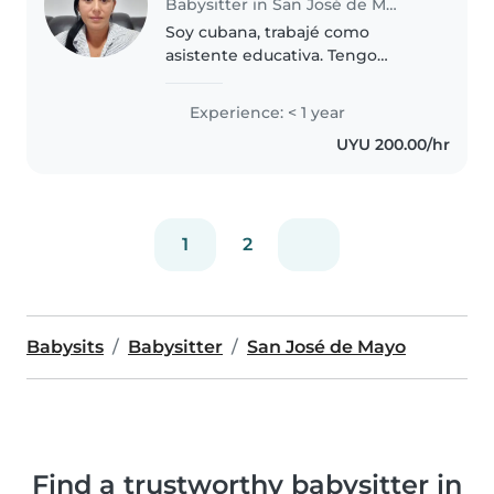
Babysitter in San José de Mayo
Soy cubana, trabajé como
asistente educativa. Tengo
buena relación con los niños. Me
gusta enseñarle actividades
Experience: < 1 year
diferentes. Me gusta mucho
UYU 200.00/hr
leerles. Hacer manualidades
1
2
Babysits
Babysitter
San José de Mayo
Find a trustworthy babysitter in