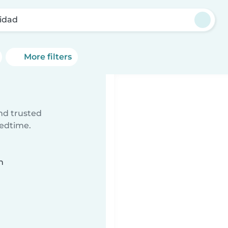
nidad
More filters
ind trusted
bedtime.
n