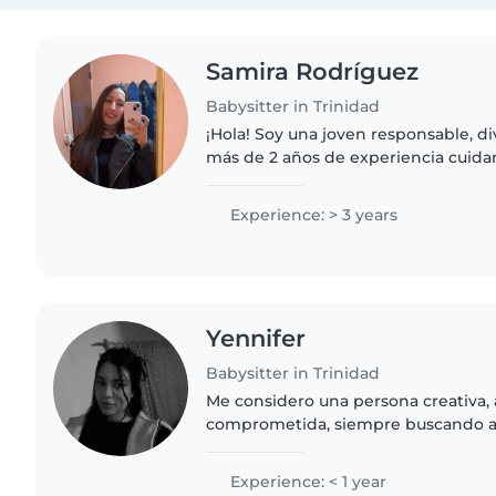
Samira Rodríguez
Babysitter in Trinidad
¡Hola! Soy una joven responsable, di
más de 2 años de experiencia cuida
y niños en edad preescolar,en ocas
meses .Me encanta..
Experience: > 3 years
Yennifer
Babysitter in Trinidad
Me considero una persona creativa, 
comprometida, siempre buscando a
para cada edad que estimulen el desa
de los pequeños. Ofrezco..
Experience: < 1 year