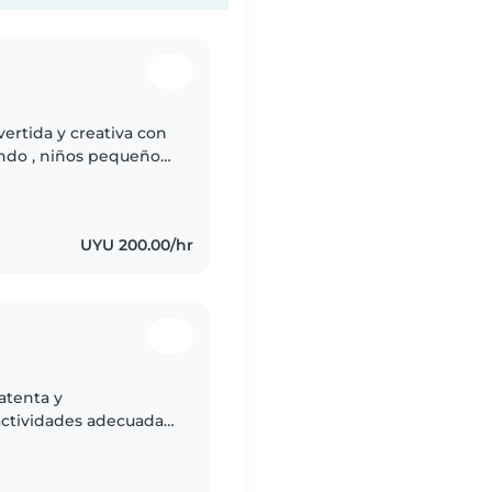
vertida y creativa con
ndo , niños pequeños
iones a bebé de 2
UYU 200.00/hr
atenta y
ctividades adecuadas
rrollo y la diversión