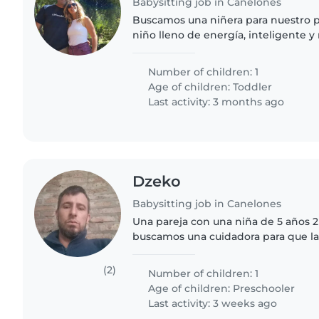
Babysitting job in Canelones
Buscamos una niñera para nuestro 
niño lleno de energía, inteligente 
Nos encantaría que viniera a nuestr
con él. ¡Espero..
Number of children: 1
Age of children:
Toddler
Last activity: 3 months ago
Dzeko
Babysitting job in Canelones
Una pareja con una niña de 5 años 2
buscamos una cuidadora para que la 
escuela y cuidarla aprox. Una hora y
a viernes de..
(2)
Number of children: 1
Age of children:
Preschooler
Last activity: 3 weeks ago