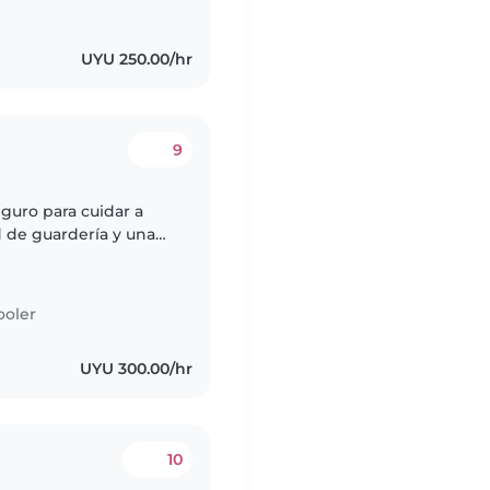
UYU 250.00/hr
9
guro para cuidar a
d de guardería y una
jos son tranquilos,
ooler
UYU 300.00/hr
10