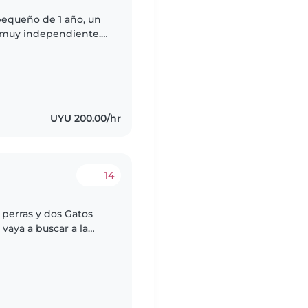
pequeño de 1 año, un
y muy independiente.
a casa y pasara tiempo
UYU 200.00/hr
14
 perras y dos Gatos
vaya a buscar a la
 media a dos de lunes