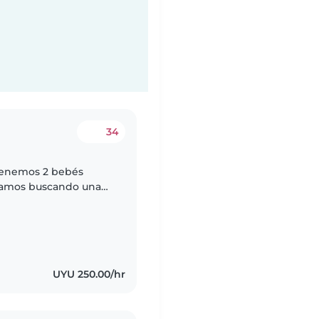
34
 Tenemos 2 bebés
Estamos buscando una
jar 25hs semanales, (L
UYU 250.00/hr