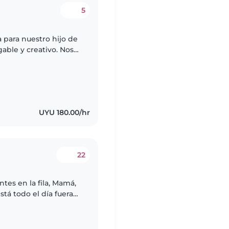
5
 para nuestro hijo de
able y creativo. Nos
 casa. ¡Espero
UYU 180.00/hr
22
tes en la fila, Mamá,
stá todo el día fuera
ra 😁 Papá Rogelio