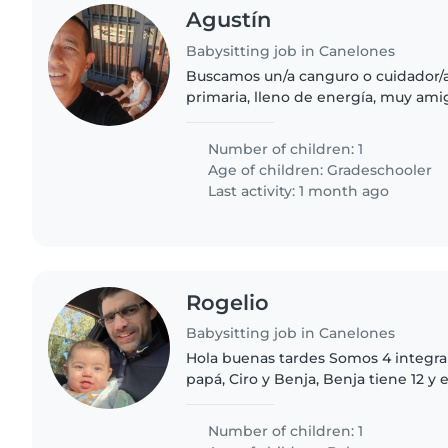
Agustín
Babysitting job in Canelones
Buscamos un/a canguro o cuidador/a
primaria, lleno de energía, muy amig
encantaría que venga a cuidarlo a su
escuchar de ti pronto..
Number of children: 1
Age of children:
Gradeschooler
Last activity: 1 month ago
Rogelio
Babysitting job in Canelones
Hola buenas tardes Somos 4 integran
papá, Ciro y Benja, Benja tiene 12 y e
de casa, Ciro es quien necesita niñe
Mamá Gabriela
Number of children: 1