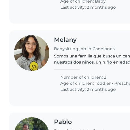
Age of children:
Baby
Last activity: 2 months ago
Melany
Babysitting job in Canelones
Somos una familia que busca un can
nuestros dos niños, un niño en eda
niña en edad preescolar. Nuestros hi
cariñosos y curiosos...
Number of children: 2
Age of children:
Toddler
•
Presch
Last activity: 2 months ago
Pablo