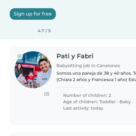
Sign up for free
4.7 / 5
Pati y Fabri
Babysitting job in Canelones
Somos una pareja de 38 y 40 años.
(Chiara 2 años y Francesca 1 año) 
niñera con tareas básicas para traba
a V) de 8:30 a 13:30hs..
(2)
Number of children: 2
Age of children:
Toddler
•
Baby
Last activity: today