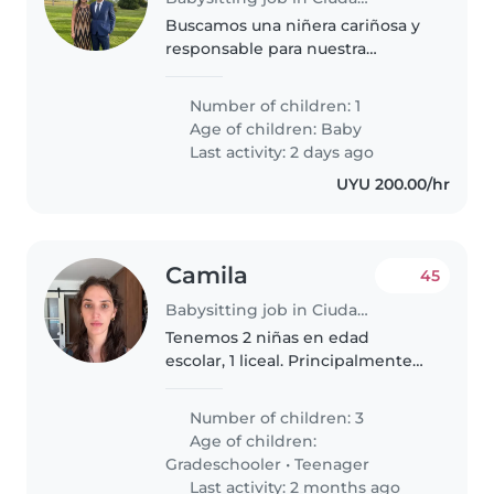
Buscamos una niñera cariñosa y
responsable para nuestra
pequeña de menor a 1 año, una
bebé llena de energía, amigable
Number of children: 1
y muy inteligente. Necesitamos a
Age of children:
Baby
alguien que pueda ayudar con..
Last activity: 2 days ago
UYU 200.00/hr
Camila
45
Babysitting job in Ciudad de la Costa
Tenemos 2 niñas en edad
escolar, 1 liceal. Principalmente
necesitamos ayuda con las tareas
de limpieza de la casa.
Number of children: 3
Habitualmente las niñas no
Age of children:
están en el horario de trabajo. Si
Gradeschooler
•
Teenager
durante..
Last activity: 2 months ago