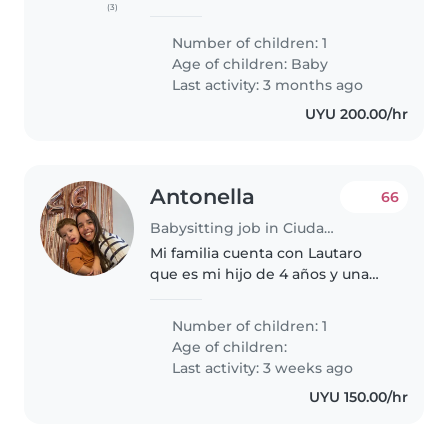
(3)
buscamos una niñera durante la
semana que pueda ayudarnos
Number of children: 1
con quehaceres del hogar y con
Age of children:
Baby
nuestro niño en el horario de 8..
Last activity: 3 months ago
UYU 200.00/hr
Antonella
66
Babysitting job in Ciudad de la Costa
Mi familia cuenta con Lautaro
que es mi hijo de 4 años y una
perra sasha se llama. Estoy
buscando a una niñera para que
Number of children: 1
lo pueda ir a buscar a la escuela y
Age of children:
quedarse con él hasta que..
Last activity: 3 weeks ago
UYU 150.00/hr