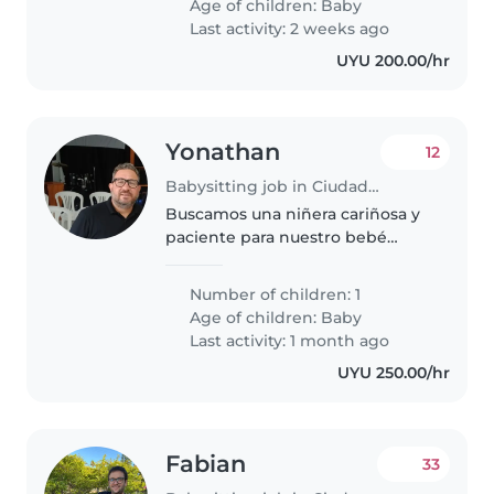
Age of children:
Baby
bebé mientras yo voy al
Last activity: 2 weeks ago
gimnasio,..
UYU 200.00/hr
Yonathan
12
Babysitting job in Ciudad de la Costa
Buscamos una niñera cariñosa y
paciente para nuestro bebé
activo y curioso. Que se sienta
cómodo en un hogar de
Number of children: 1
ambiente tranquilo, con ratios de
Age of children:
Baby
juego tranquilo y arrullo.
Last activity: 1 month ago
UYU 250.00/hr
Fabian
33