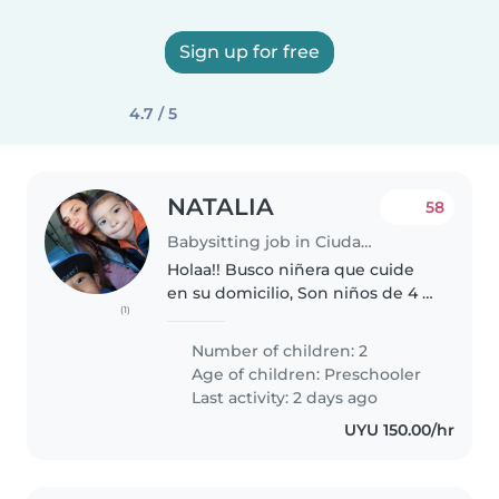
Sign up for free
4.7 / 5
NATALIA
58
Babysitting job in Ciudad de la Costa
Holaa!! Busco niñera que cuide
en su domicilio, Son niños de 4 y
(1)
5 añitos Trankilos y muy
Cariñosos Si te interesa
Number of children: 2
escribime😊 Si sos cerca de
Age of children:
Preschooler
Lagomar o Solymar (Sería
Last activity: 2 days ago
Perfecto) (Puedo..
UYU 150.00/hr