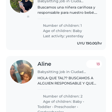
Babysitting job in Ciudad de la Costa
Buscamos una niñera cariñosa y
responsable para nuestro bebé.
(1)
Nuestro pequeño es muy
amigable, energético y curioso,
Number of children: 1
por lo que necesitamos a alguien
Age of children:
Baby
que disfrute interactuando con..
Last activity: yesterday
UYU 190.00/hr
Aline
13
Babysitting job in Ciudad de la Costa
HOLA QUE TAL?? BUSCAMOS A
ALGUIEN RESPONSABLE Y QUE
LE GUSTE LOS NIÑOS! NUESTRA
HIJA TIENE 6 AÑOS LE ENCANTA
Number of children: 2
JUGAR!! ES SOLO ESTRA CON
Age of children:
Baby
•
ELLA MAS INCLUYE ALMUERZO Y
Toddler
•
Preschooler
•
MERIENDA SI SURGEN..
Gradeschooler