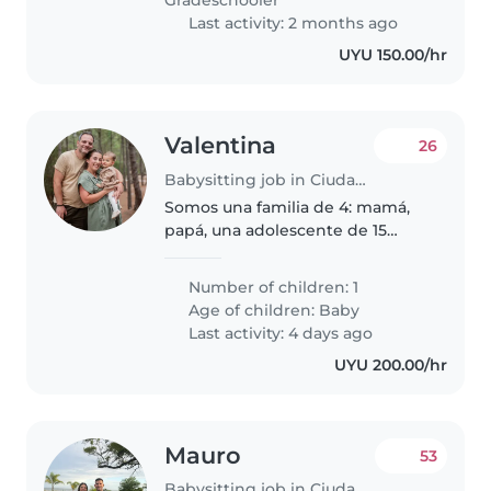
Last activity: 2 months ago
UYU 150.00/hr
Valentina
26
Babysitting job in Ciudad de la Costa
Somos una familia de 4: mamá,
papá, una adolescente de 15
(modo planta 🪴✨) y una bebé de
1 año recién cumplido, muy
Number of children: 1
curiosa, activa y en plena
Age of children:
Baby
exploración del mundo. Mamá
Last activity: 4 days ago
está en..
UYU 200.00/hr
Mauro
53
Babysitting job in Ciudad de la Costa