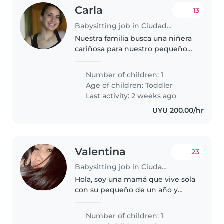
Carla
13
Babysitting job in Ciudad de la Costa
Nuestra familia busca una niñera
cariñosa para nuestro pequeño
de 2-3 años, alegre y muy
independiente. Necesitamos
Number of children: 1
alguien que disfrute cocinar y
Age of children:
Toddler
ayudar con tareas sencillas.
Last activity: 2 weeks ago
¡Contáctenos..
UYU 200.00/hr
Valentina
23
Babysitting job in Ciudad de la Costa
Hola, soy una mamá que vive sola
con su pequeño de un año y
medio, somos de ciudad de la
costa y estoy buscando una
Number of children: 1
niñera que pueda estar con mi