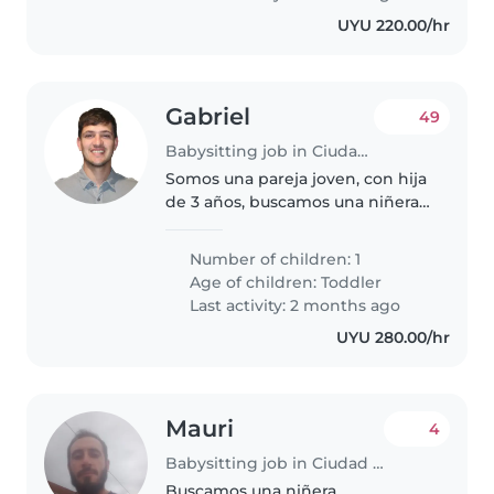
UYU 220.00/hr
Gabriel
49
Babysitting job in Ciudad de la Costa
Somos una pareja joven, con hija
de 3 años, buscamos una niñera
qué pueda ir a buscar al jardín a
las 16hs y llevarla a la casa (7
Number of children: 1
cuadras, bici o omnibus) y
Age of children:
Toddler
cuidarla hasta las 19hs...
Last activity: 2 months ago
UYU 280.00/hr
Mauri
4
Babysitting job in Ciudad de la Costa
Buscamos una niñera