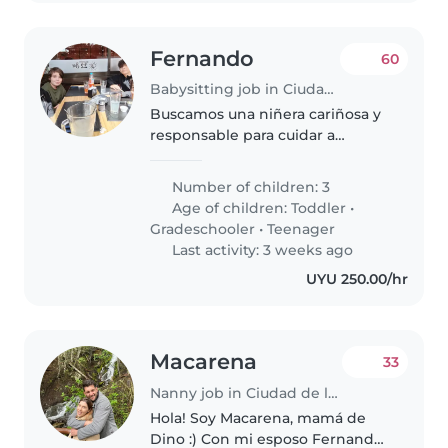
Fernando
60
Babysitting job in Ciudad de la Costa
Buscamos una niñera cariñosa y
responsable para cuidar a
nuestros tres hijos, un niño en
edad preescolar, un escolar y un
Number of children: 3
adolescente. Nuestros hijos son
Age of children:
Toddler
•
muy activos y les encanta..
Gradeschooler
•
Teenager
Last activity: 3 weeks ago
UYU 250.00/hr
Macarena
33
Nanny job in Ciudad de la Costa
Hola! Soy Macarena, mamá de
Dino :) Con mi esposo Fernando