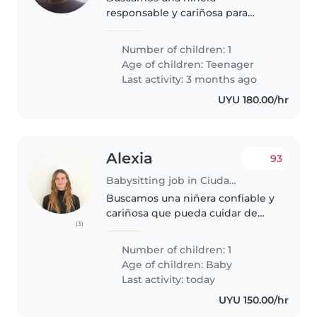
responsable y cariñosa para
nuestro hijo adolescente, que es
independiente, cariñoso y
Number of children: 1
gracioso. Nos encantaría
Age of children:
Teenager
Last activity: 3 months ago
UYU 180.00/hr
Alexia
93
Babysitting job in Ciudad de la Costa
Buscamos una niñera confiable y
cariñosa que pueda cuidar de
(3)
nuestro hijo 1 año desde las 13/14-
18/19 lunes a viernes +
Number of children: 1
cocinar/limpiar en los ratos libres.
Age of children:
Baby
Sera a partir de mediados..
Last activity: today
UYU 150.00/hr