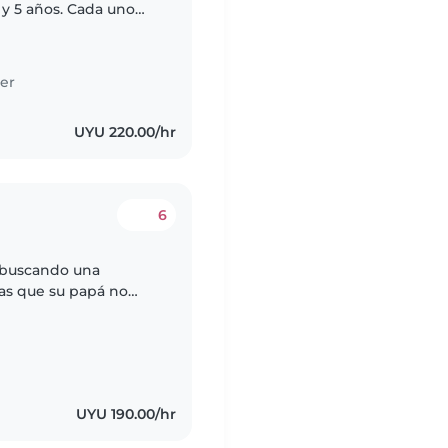
y 5 años. Cada uno
 de energía y el otro
er
UYU 220.00/hr
6
y buscando una
ías que su papá no
niña con retraso motos
UYU 190.00/hr