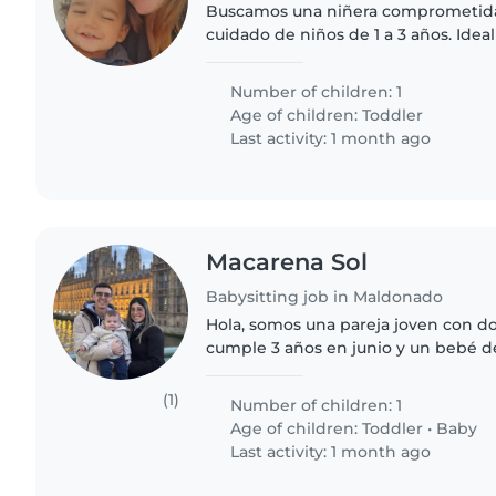
Buscamos una niñera comprometida
cuidado de niños de 1 a 3 años. Idea
paciencia y amor por el juego inter
familiar tranquilo y acogedor..
Number of children: 1
Age of children:
Toddler
Last activity: 1 month ago
Macarena Sol
Babysitting job in Maldonado
Hola, somos una pareja joven con do
cumple 3 años en junio y un bebé d
Punta del Este y tenemos una perra
que nos ayude..
(1)
Number of children: 1
Age of children:
Toddler
•
Baby
Last activity: 1 month ago