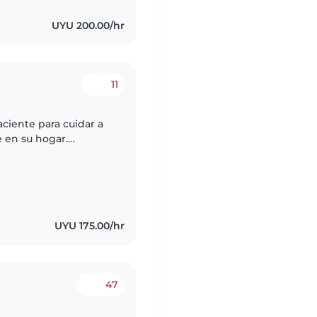
UYU 200.00/hr
11
ciente para cuidar a
e en su hogar.
ón con atención. Si
UYU 175.00/hr
47