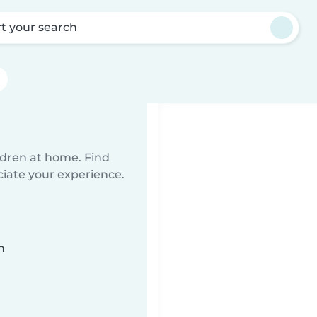
rt your search
ildren at home. Find
ciate your experience.
n