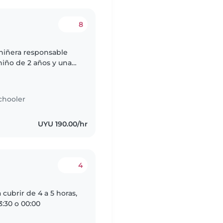
8
niñera responsable
 niño de 2 años y una
es, amigables y
chooler
UYU 190.00/hr
4
 cubrir de 4 a 5 horas,
23:30 o 00:00