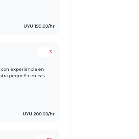
UYU 199.00/hr
3
con experiencia en
stra pequeña en casa.
uilo y juguetón. Que
UYU 200.00/hr