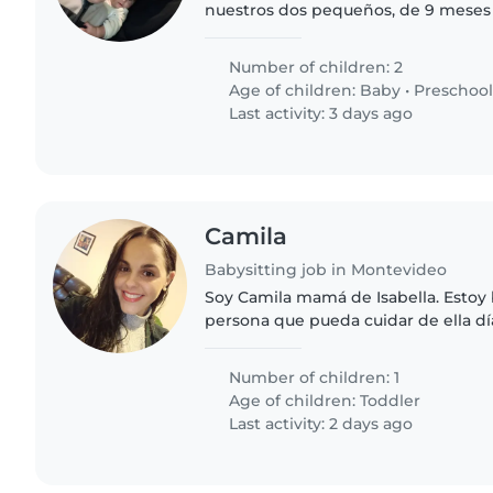
nuestros dos pequeños, de 9 meses 
con su personalidad única: uno lleno
discretamente tranquilo...
Number of children: 2
Age of children:
Baby
•
Preschool
Last activity: 3 days ago
Camila
Babysitting job in Montevideo
Soy Camila mamá de Isabella. Esto
persona que pueda cuidar de ella d
pueda. Isabella tiene 2 años es una 
(sin diagnóstico) requiere..
Number of children: 1
Age of children:
Toddler
Last activity: 2 days ago