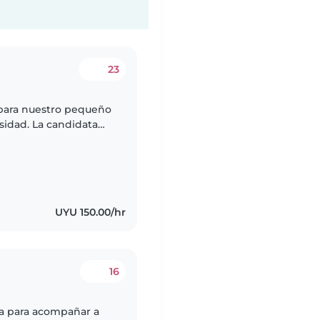
23
para nuestro pequeño
sidad. La candidata
 tareas. Y además debe
UYU 150.00/hr
16
a para acompañar a