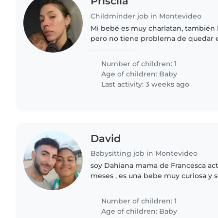
Priscila
Childminder job in Montevideo
Mi bebé es muy charlatan, también l
pero no tiene problema de quedar 
que esté esté en movimiento y algu
jugando con el.
Number of children: 1
Age of children:
Baby
Last activity: 3 weeks ago
David
Babysitting job in Montevideo
soy Dahiana mama de Francesca act
meses , es una bebe muy curiosa y so
conocer personas nuevas . Estoy b
amorosa, comprensiva, que..
Number of children: 1
Age of children:
Baby