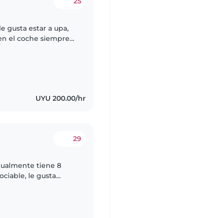
25
e gusta estar a upa,
en el coche siempre
ien le esté hablado o
UYU 200.00/hr
29
ualmente tiene 8
ciable, le gusta
uscando una persona